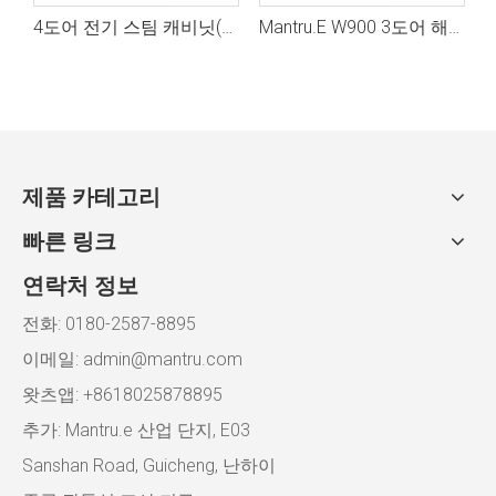
4도어 전기 스팀 캐비닛(전기 백업 시스템)
Mantru.E W900 3도어 해산물 찜통 캐비닛
1
제품 카테고리
빠른 링크
연락처 정보
전화: 0180-2587-8895
이메일:
admin@mantru.com
왓츠앱: +8618025878895
추가: Mantru.e 산업 단지, E03
Sanshan Road, Guicheng, 난하이