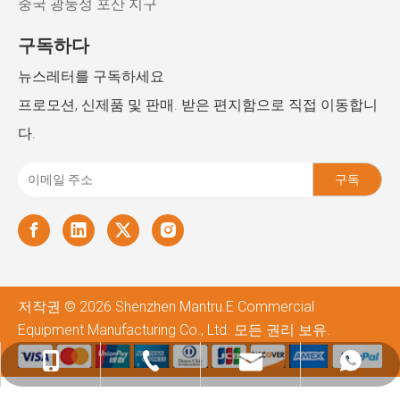
중국 광둥성 포산 지구
구독하다
뉴스레터를 구독하세요
프로모션, 신제품 및 판매. 받은 편지함으로 직접 이동합니
다.
구독
저작권 ©
2026
Shenzhen Mantru.E Commercial
Equipment Manufacturing Co., Ltd. 모든 권리 보유.
admin@mantru.com
+8618025878895
0180-2587-8895
0757-8127-3509