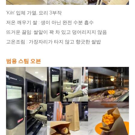
'Kiln' 입체 가열, 요리 3부작
저온 깨우기 쌀 : 생이 아닌 완전 수분 흡수
뜨거운 끓임: 쌀알이 꽉 차 있고 덩어리지지 않음
고온조림 : 가장자리가 타지 않고 향긋한 쌀밥
범용 스팀 오븐