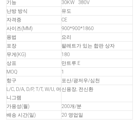
기능
30KW 380V
난방 방식
유도
자격증
CE
사이즈(MM)
900*900*1860
용법
요리
포장
팔레트가 있는 합판 상자
무게(KG)
180
상표
만트루.E
MOQ
1
항구
포산/광저우/심천
L/C, D/A, D/P, T/T, W/U, 머
신용장, 전신환
니그램
가용성(월)
200개/분
배송 시간(일)
20 영업일