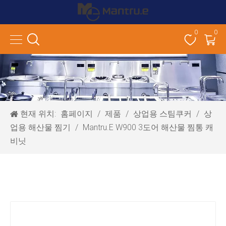
0
0
현재 위치:
홈페이지
/
제품
/
상업용 스팀쿠커
/
상
업용 해산물 찜기
/
Mantru.E W900 3도어 해산물 찜통 캐
비닛